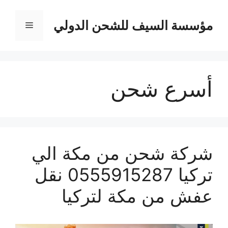
نتقل
لى
مؤسسة السيف للشحن الدولي
القائمة
لمحتوى
أسرع شحن
شركة شحن من مكة الي
تركيا 0555915287 نقل
عفش من مكة لتركيا