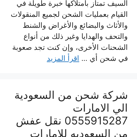
السيف تمتاز بامتلاكها خبرة طويلة في
القيام بعمليات الشحن لجميع المنقولات
والأثاث والبضائع والأغراض والشنط
والتحف والهدايا وغير ذلك من أنواع
الشحنات الأخرى، وإن كنت تجد صعوبة
في شحن أي …
اقرأ المزيد
شركة شحن من السعودية
الي الامارات
0555915287 نقل عفش
من السعوديه للإمارات