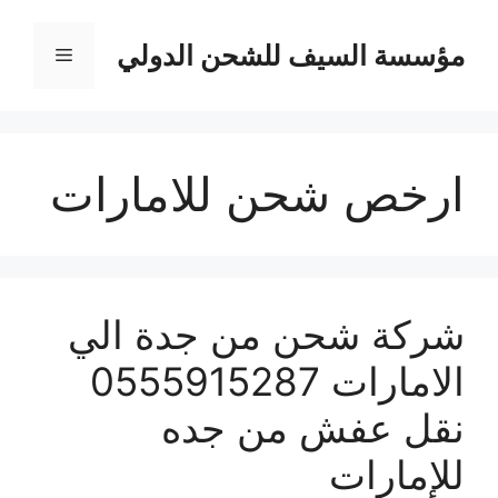
نتقل
لى
مؤسسة السيف للشحن الدولي
القائمة
لمحتوى
ارخص شحن للامارات
شركة شحن من جدة الي
الامارات 0555915287
نقل عفش من جده
للإمارات