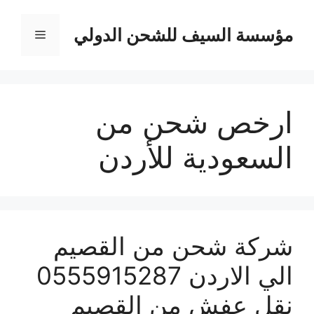
نتقل
لى
مؤسسة السيف للشحن الدولي
القائمة
لمحتوى
ارخص شحن من
السعودية للأردن
شركة شحن من القصيم
الي الاردن 0555915287
نقل عفش من القصيم