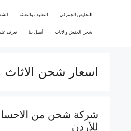
نتقل
لى
التخليص الجمركي
التغليف والتعبئة
الشح
لمحتوى
شحن العفش والأثاث
أتصل بنا
تعرف علين
اسعار شحن الاثاث م
للأردن