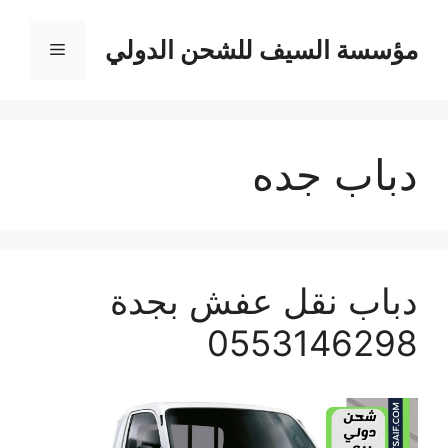
نتقل
لى
مؤسسة السيف للشحن الدولي
القائمة
لمحتوى
دباب جده
دباب نقل عفش بجدة
0553146298