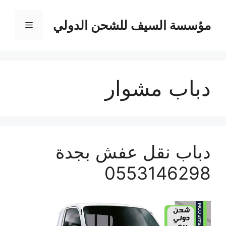
نتقل
لى
مؤسسة السيف للشحن الدولي
القائمة
لمحتوى
دباب مشوار
دباب نقل عفش بجدة
0553146298