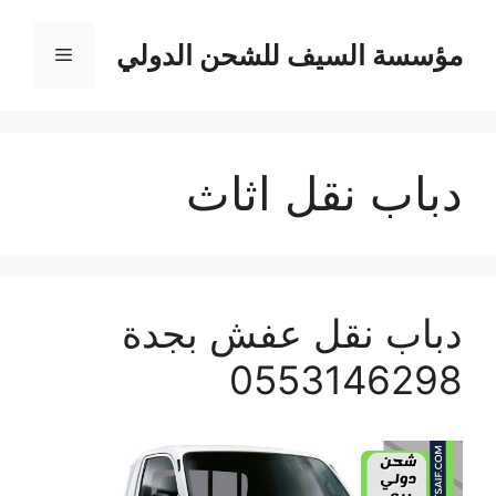
نتقل
لى
مؤسسة السيف للشحن الدولي
القائمة
لمحتوى
دباب نقل اثاث
دباب نقل عفش بجدة
0553146298