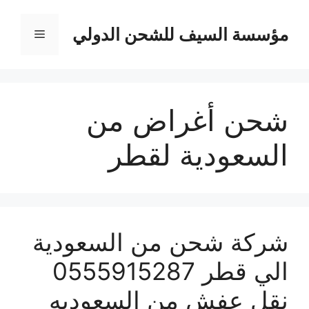
نتقل
لى
مؤسسة السيف للشحن الدولي
القائمة
لمحتوى
شحن أغراض من
السعودية لقطر
شركة شحن من السعودية
الي قطر 0555915287
نقل عفش من السعوديه