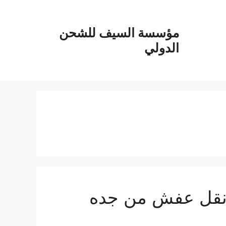
مؤسسة السيف للشحن
الدولي
ة شحن من جدة الي سلطنة عمان 0555915287 نقل عفش من جده