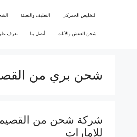
نتقل
لى
التخليص الجمركي
التغليف والتعبئة
الشح
لمحتوى
شحن العفش والأثاث
أتصل بنا
تعرف علين
شحن بري من القصيم
للإمارات