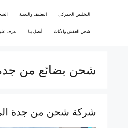
نتقل
لى
التخليص الجمركي
التغليف والتعبئة
الشح
لمحتوى
شحن العفش والأثاث
أتصل بنا
تعرف علين
شحن بضائع من جدة 
شركة شحن من جدة الي الاردن 0555915287 نقل ع