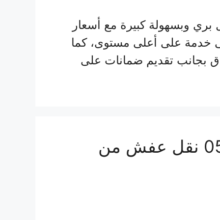
ري وبسهولة كبيرة مع أسعار
 خدمة على أعلى مستوى، كما
اق بجانب تقديم ضمانات على
شركة شحن من القصيم الي سلطنة عمان 0555915287 نقل عفش من