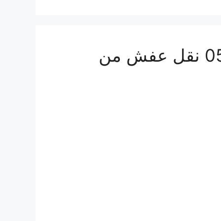
شركة شحن من الرياض الي سلطنة عمان 0555915287 نقل عفش من