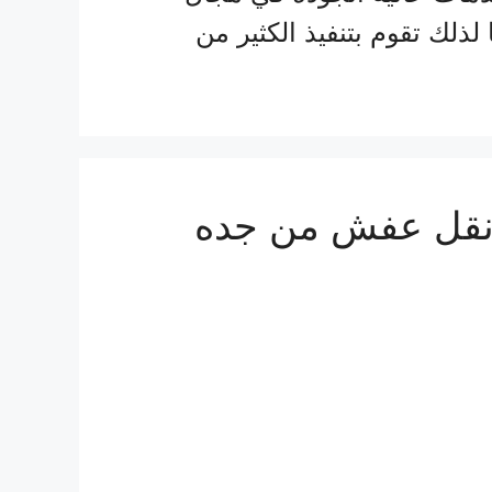
ذلك تقوم بتنفيذ الكثير من
ة شحن من جدة الي سلطنة عمان 0555915287 نقل عفش من جده