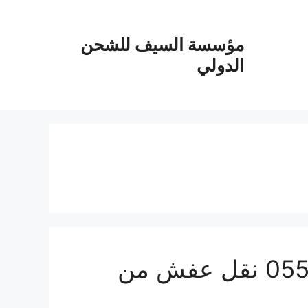
مؤسسة السيف للشحن
الدولي
شركة شحن من السعودية الي سلطنة عمان 0555915287 نقل عفش من