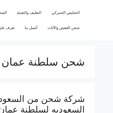
نتقل
لى
التخليص الجمركي
التغليف والتعبئة
الشح
لمحتوى
شحن العفش والأثاث
أتصل بنا
تعرف علين
شحن سلطنة عمان 
السعوديه لسلطنة عمان