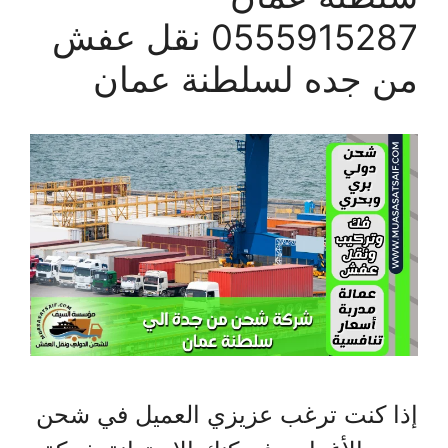
0555915287 نقل عفش
من جده لسلطنة عمان
إذا كنت ترغب عزيزي العميل في شحن