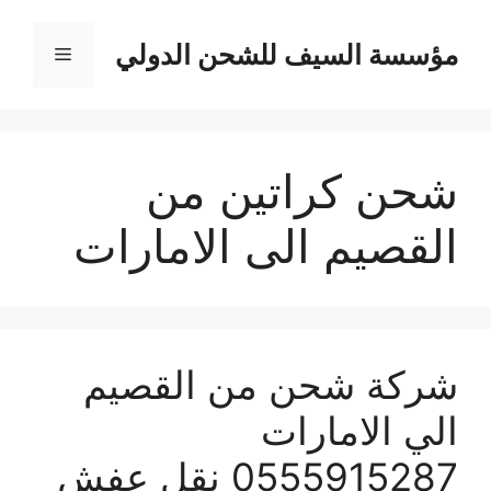
نتقل
لى
مؤسسة السيف للشحن الدولي
القائمة
لمحتوى
شحن كراتين من
القصيم الى الامارات
شركة شحن من القصيم
الي الامارات
0555915287 نقل عفش