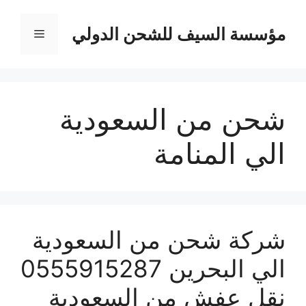
نتقل
لى
مؤسسة السيف للشحن الدولي
القائمة
لمحتوى
شحن من السعودية
الي المنامة
شركة شحن من السعودية
الي البحرين 0555915287
نقل عفش من السعودية