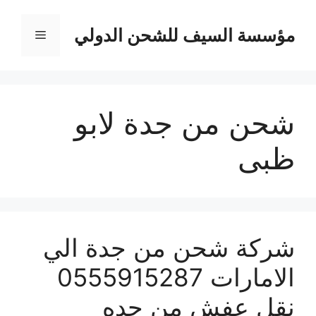
نتقل
لى
مؤسسة السيف للشحن الدولي
القائمة
لمحتوى
شحن من جدة لابو
ظبى
شركة شحن من جدة الي
الامارات 0555915287
نقل عفش من جده