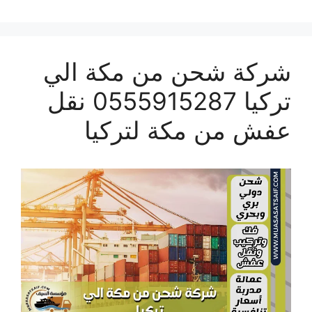
شركة شحن من مكة الي
تركيا 0555915287 نقل
عفش من مكة لتركيا