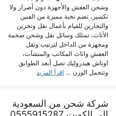
وشحن العفش والأجهزة دون أضرار ولا
تكسير، تضم نخبة مميزة من الفنين
والنجارين للقيام بأعمال نقل وتخزين
الأثاث، تمتلك وسائل نقل وشحن ضخمة
ومجهزة من الداخل لترتيب ونقل
العفش واثاث المكاتب والمنشآت،
اوناش هيدروليك تصل أبعد الطوابق
وتتحمل الوزن …
اقرأ المزيد
شركة شحن من السعودية
الي الكويت 0555915287