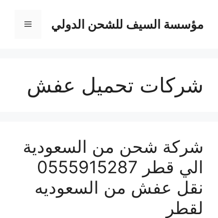
نتقل
لى
مؤسسة السيف للشحن الدولي
القائمة
لمحتوى
شركات تحميل عفش
شركة شحن من السعودية
الي قطر 0555915287
نقل عفش من السعوديه
لقطر