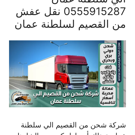
0555915287 نقل عفش
من القصيم لسلطنة عمان
شركة شحن من القصيم الي سلطنة