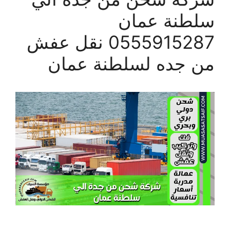
سلطنة عمان
0555915287 نقل عفش
من جده لسلطنة عمان