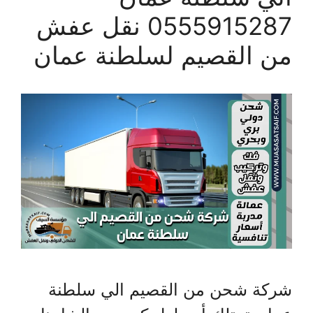
0555915287 نقل عفش
من القصيم لسلطنة عمان
شركة شحن من القصيم الي سلطنة