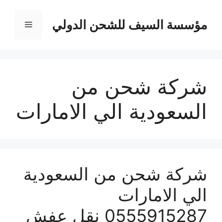
نتقل
لى
مؤسسة السيف للشحن الدولي
القائمة
لمحتوى
شركة شحن من
السعودية الي الامارات
شركة شحن من السعودية
الي الامارات
0555915287 نقل عفش