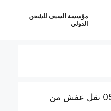
مؤسسة السيف للشحن
الدولي
شركة شحن من القصيم الي سلطنة عمان 0555915287 نقل عفش من