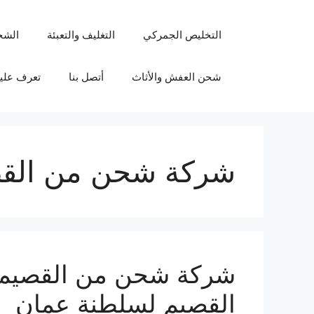
نتقل
لى
التخليص الجمركي
التغليف والتعبئة
الشح
لمحتوى
شحن العفش والأثاث
أتصل بنا
تعرف علين
شركة شحن من القص
القصيم لسلطنة عمان