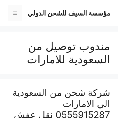
نتقل
لى
مؤسسة السيف للشحن الدولي
القائمة
لمحتوى
مندوب توصيل من
السعودية للامارات
شركة شحن من السعودية
الي الامارات
0555915287 نقل عفش