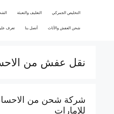
نتقل
لى
التخليص الجمركي
التغليف والتعبئة
الشح
لمحتوى
شحن العفش والأثاث
أتصل بنا
تعرف علين
نقل عفش من الاحسا
للإمارات