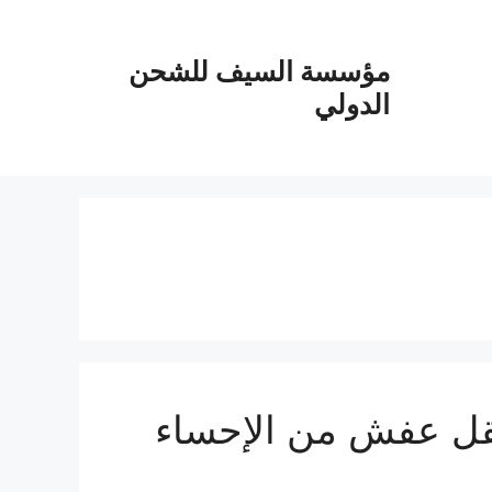
مؤسسة السيف للشحن
الدولي
حن من الاحساء الي الامارات 0555915287 نقل عفش من الإحساء