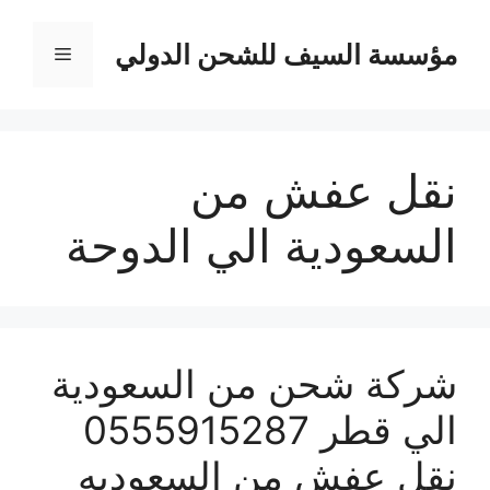
نتقل
لى
مؤسسة السيف للشحن الدولي
القائمة
لمحتوى
نقل عفش من
السعودية الي الدوحة
شركة شحن من السعودية
الي قطر 0555915287
نقل عفش من السعوديه