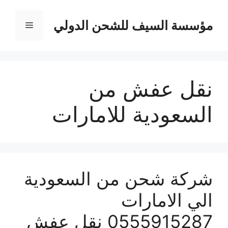
نتقل
لى
مؤسسة السيف للشحن الدولي
القائمة
لمحتوى
نقل عفش من
السعودية للامارات
شركة شحن من السعودية
الي الامارات
0555915287 نقل عفش