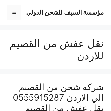
نتقل
لى
مؤسسة السيف للشحن الدولي
القائمة
لمحتوى
نقل عفش من القصيم
للاردن
شركة شحن من القصيم
الي الاردن 0555915287
نقل عفش من القصيم